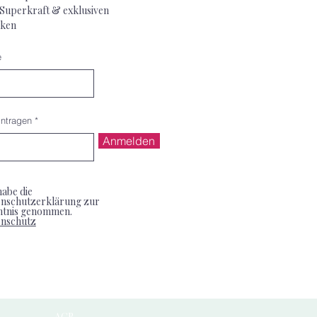
 Superkraft & exklusiven
ken
e
intragen
Anmelden
habe die
nschutzerklärung zur
ntnis genommen.
enschutz
AGB