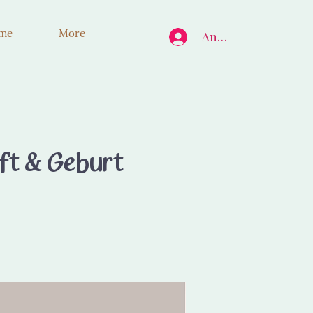
ume
More
Anmelden
ft & Geburt