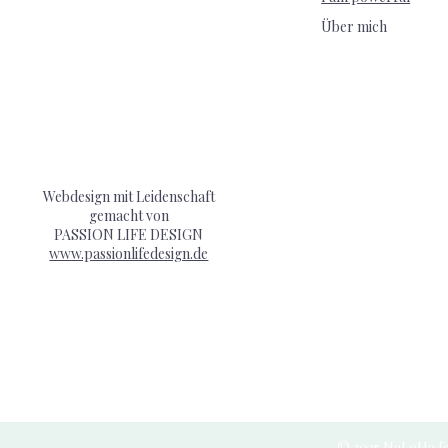
Über mich
Webdesign mit Leidenschaft
gemacht von
PASSION LIFE DESIGN
www.passionlifedesign.de
© 2025 NaLoHa fe