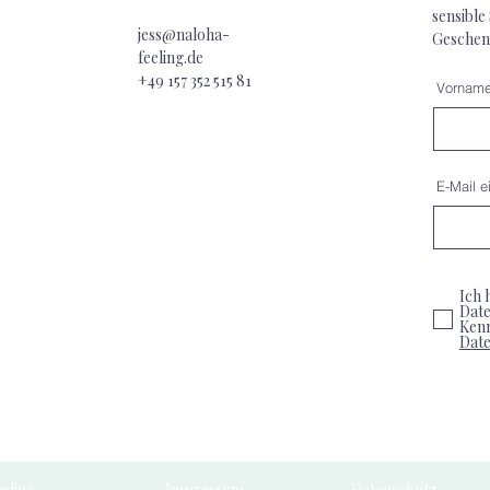
sensible
jess@naloha-
Geschen
feeling.de
+49 157 352 515
81
Vornam
E-Mail e
Ich 
Date
Ken
Dat
eling
Impressum
Datenschutz