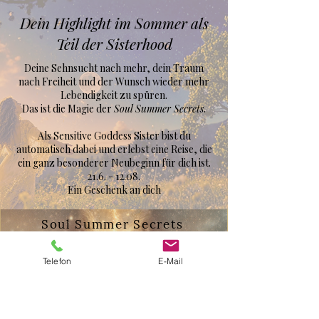
Dein Highlight im Sommer als
Teil der Sisterhood
Deine Sehnsucht nach mehr, dein Traum
nach Freiheit und der Wunsch wieder mehr
Lebendigkeit zu spüren.
Das ist die Magie der
Soul Summer Secrets
.
Als Sensitive Goddess Sister bist du
automatisch dabei und erlebst eine Reise, die
ein ganz besonderer Neubeginn für dich ist.
21.6. - 12.08
.
Ein Geschenk an dich
Soul Summer Secrets
Telefon
E-Mail