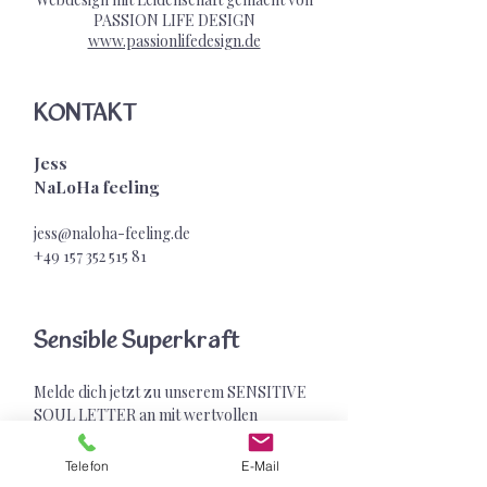
PASSION LIFE DESIGN
www.passionlifedesign.de
KONTAKT
Jess
NaLoHa feeling
jess@naloha-feeling.de
+49 157 352 515
81
Sensible Superkraft
Melde dich jetzt zu unserem SENSITIVE
SOUL LETTER an mit wertvollen
Impulsen für deine sensible Superkraft &
exklusiven Geschenken
Telefon
E-Mail