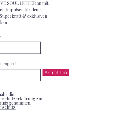
VE SOUL LETTER an mit
en Impulsen für deine
 Superkraft & exklusiven
ken
e
intragen
Anmelden
habe die
nschutzerklärung zur
ntnis genommen.
enschutz