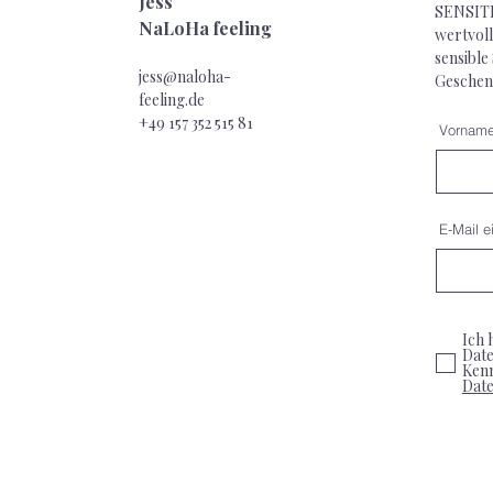
Jess
SENSITI
NaLoHa feeling
wertvoll
sensible
jess@naloha-
Geschen
feeling.de
+49 157 352 515
81
Vornam
E-Mail e
Ich 
Date
Ken
Dat