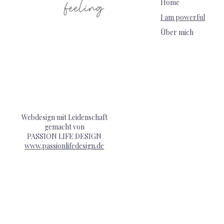
Home
I am powerful
Über mich
Webdesign mit Leidenschaft
gemacht von
PASSION LIFE DESIGN
www.passionlifedesign.de