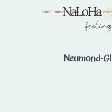
Soul Summer Secrets
Sensitiv
Neumond-Glo