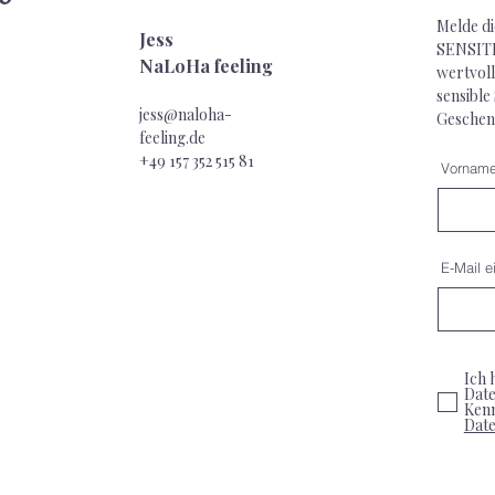
Melde di
Jess
SENSITI
NaLoHa feeling
wertvoll
sensible
jess@naloha-
Geschen
feeling.de
+49 157 352 515
81
Vornam
E-Mail e
Ich 
Date
Ken
Dat