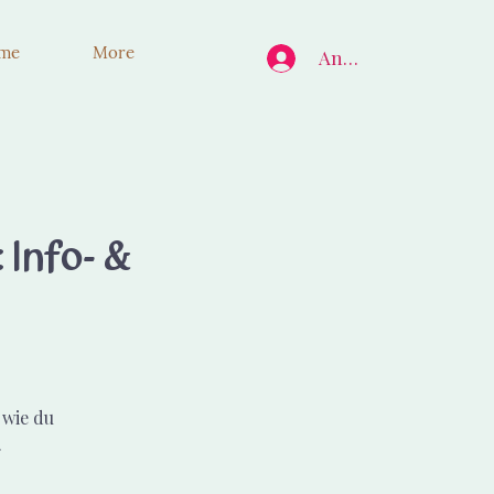
ume
More
Anmelden
 Info- &
 wie du