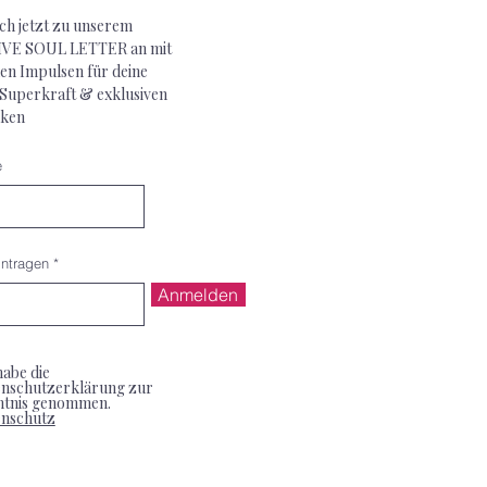
ch jetzt zu unserem
VE SOUL LETTER an mit
en Impulsen für deine
 Superkraft & exklusiven
ken
e
intragen
Anmelden
habe die
nschutzerklärung zur
ntnis genommen.
enschutz