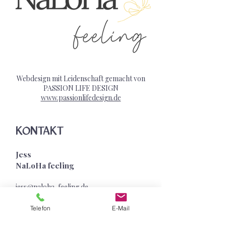
Webdesign mit Leidenschaft gemacht von
PASSION LIFE DESIGN
www.passionlifedesign.de
KONTAKT
Jess
NaLoHa feeling
jess@naloha-feeling.de
+49 157 352 515
81
Telefon
E-Mail