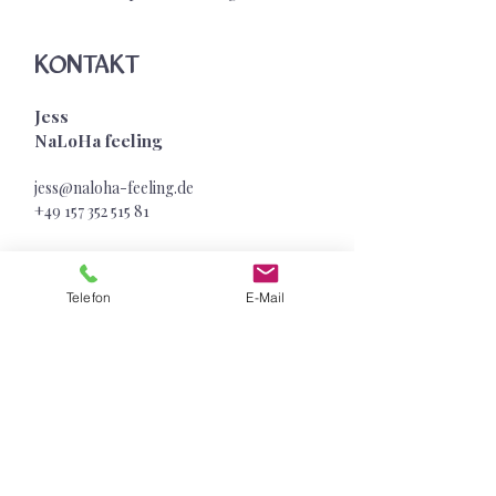
KONTAKT
Jess
NaLoHa feeling
jess@naloha-feeling.de
+49 157 352 515
81
Sensible Superkraft
Telefon
E-Mail
Melde dich jetzt zu unserem SENSITIVE
SOUL LETTER an mit wertvollen
Impulsen für deine sensible Superkraft &
exklusiven Geschenken
Vorname