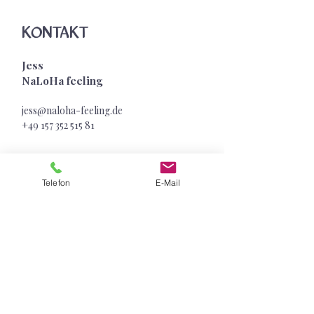
KONTAKT
Jess
NaLoHa feeling
jess@naloha-feeling.de
+49 157 352 515
81
Sensible Superkraft
Telefon
E-Mail
Melde dich jetzt zu unserem SENSITIVE
SOUL LETTER an mit wertvollen
Impulsen für deine sensible Superkraft &
exklusiven Geschenken
Vorname