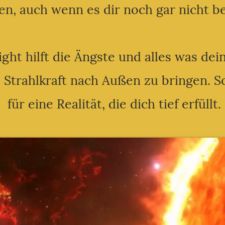
en, auch wenn es dir noch gar nicht be
ight hilft die Ängste und alles was dei
 Strahlkraft nach Außen zu bringen. 
für eine Realität, die dich tief erfüllt.