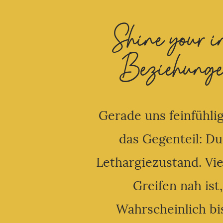
Shine your in
Beziehunge
Gerade uns feinfühli
das Gegenteil: Du
Lethargiezustand. Vie
Greifen nah ist
Wahrscheinlich bi