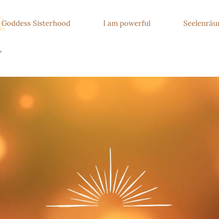
e Goddess Sisterhood
I am powerful
Seelenrä