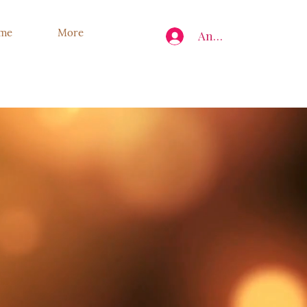
ume
More
Anmelden