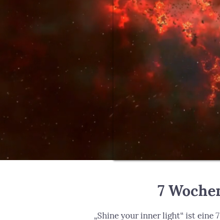
7 Wochen
„Shine your inner light“ ist ein