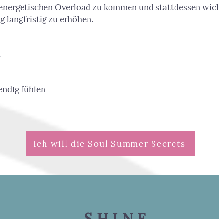
energetischen Overload zu kommen und stattdessen wich
 langfristig zu erhöhen.
t
bendig fühlen
Ich will die Soul Summer Secrets
S H I N E