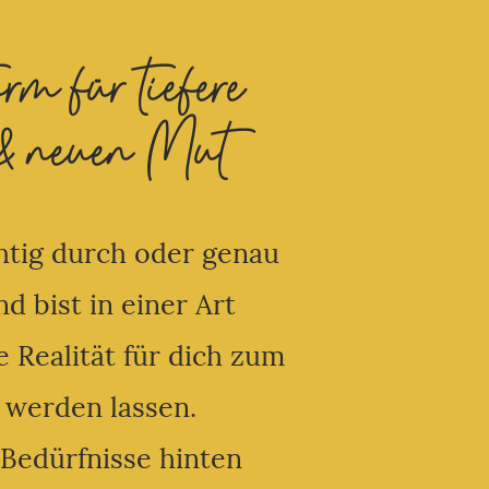
m für tiefere
& neuen Mut
chtig durch oder genau
d bist in einer Art
e Realität für dich zum
r werden lassen.
 Bedürfnisse hinten